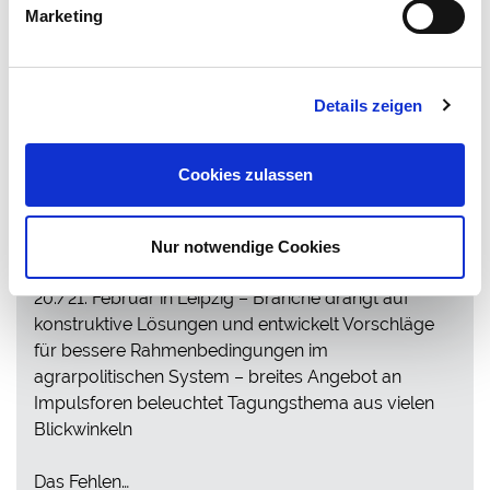
Marketing
Details zeigen
MARKT
22.02.2024
Cookies zulassen
DLG-Wintertagung: Branche entwickelt
Vorschläge für bessere
Rahmenbedingungen
Nur notwendige Cookies
Rund 900 Teilnehmer bei der DLG-Wintertagung am
20./21. Februar in Leipzig – Branche drängt auf
konstruktive Lösungen und entwickelt Vorschläge
für bessere Rahmenbedingungen im
agrarpolitischen System – breites Angebot an
Impulsforen beleuchtet Tagungsthema aus vielen
Blickwinkeln
Das Fehlen…