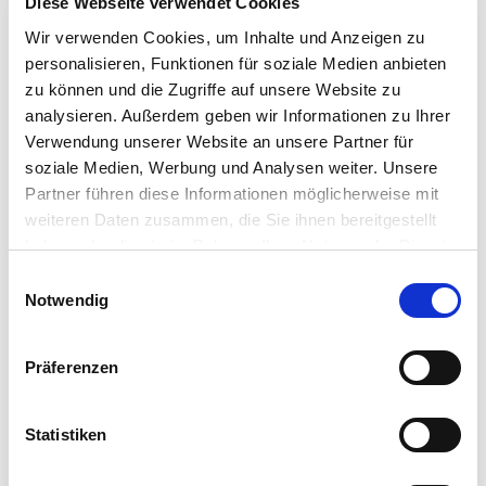
Diese Webseite verwendet Cookies
Handelswoche Auf und Ab. Auf der einen Seite übt
Wir verwenden Cookies, um Inhalte und Anzeigen zu
das üppige globale Ölsaatenangebot, welches
personalisieren, Funktionen für soziale Medien anbieten
durch die laufende brasilianische Sojaernte
zu können und die Zugriffe auf unsere Website zu
zusätzlich vergrößert wird, Druck aus. Auf der
analysieren. Außerdem geben wir Informationen zu Ihrer
anderen Seite stehen feste Rohölnotierungen. Im
Verwendung unserer Website an unsere Partner für
Fokus dabei sind…
soziale Medien, Werbung und Analysen weiter. Unsere
WEITERLESEN
Partner führen diese Informationen möglicherweise mit
weiteren Daten zusammen, die Sie ihnen bereitgestellt
haben oder die sie im Rahmen Ihrer Nutzung der Dienste
gesammelt haben.
Einwilligungsauswahl
Notwendig
Präferenzen
Statistiken