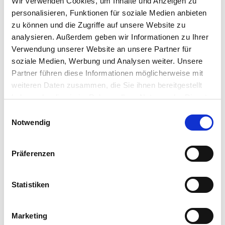
Wir verwenden Cookies, um Inhalte und Anzeigen zu
verzeichnet der Fronttermin Mai 23 nun sogar den
personalisieren, Funktionen für soziale Medien anbieten
zwölften Tag in Folge rote Zahlen und rutscht mit
zu können und die Zugriffe auf unsere Website zu
zuletzt 441 EUR/t sogar auf den tiefsten Stand seit
analysieren. Außerdem geben wir Informationen zu Ihrer
Februar 21. Ausschlaggebend für die
Verwendung unserer Website an unsere Partner für
Abwärtskorrektur waren insbesondere rückläufige
soziale Medien, Werbung und Analysen weiter. Unsere
Rohölnotierungen…
Partner führen diese Informationen möglicherweise mit
weiteren Daten zusammen, die Sie ihnen bereitgestellt
WEITERLESEN
haben oder die sie im Rahmen Ihrer Nutzung der Dienste
gesammelt haben.
Einwilligungsauswahl
Notwendig
Präferenzen
Statistiken
Marketing