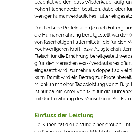
beachtet werden, dass Wiederkäuer aufgrun
hohen Flächenbedarf besitzen, dabei aber fü
weniger humanverdauliches Futter eingesetzt
Das tierische Protein kann je nach Futtergru
die Humanernährung bereitgestellt werden (
von faserhaltigen Futtermitteln, die für den
hochwertigeren Kraft- bzw. Ausgleichsfutterm
Fleisch für die Ernährung bereitgestellt werd
g für den Menschen ess-/verdaubares pflanzl
eingesetzt wird, zu mehr als doppelt so viel
kann. Damit wird ein Beitrag zur Proteinber
Milchkuh mit einer Tagesleistung von z. B. 31 
ist nur ca. ein Anteil von 14 % für die Human
mit der Ernährung des Menschen in Konkur
Einfluss der Leistung
Bei Kühen hat die Leistung einen großen Einfl
die Nahrungskonkurrenz. Milchkühe mit einer