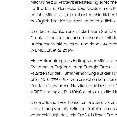
Milchkühe zur Proteinbereitstellung errechn
Torfböden für den Ackerbau, wodurch die K
entfällt. Milchkühe, die auf unterschiedliche
bezüglich ihrer Konkurrenz unterschiedlich z
Die Flächenkonkurrenz ist stark vom Standor
Grünlandflächen konkurrieren weniger mit d
uneingeschränkt Ackerbau betrieben werden 
(NEMECEK et al. 2019).
Eine Betrachtung des Beitrags der Milchkühe
Systeme im Ergebnis mehr Energie für die H
Pflanzen für die Humanernährung auf der F
et al. 2016: 755). Pflanzen erreichen somit ein
Produkten, während Nutztiere eine bessere 
VRIES et al. 1974, PHUONG et al. 2013, zitiert
Die Produktion von tierischen Proteinquellen ste
Umsetzung von pflanzlichen Proteinen in das t
vernachlässigt, dass ein Großteil dieses Prot