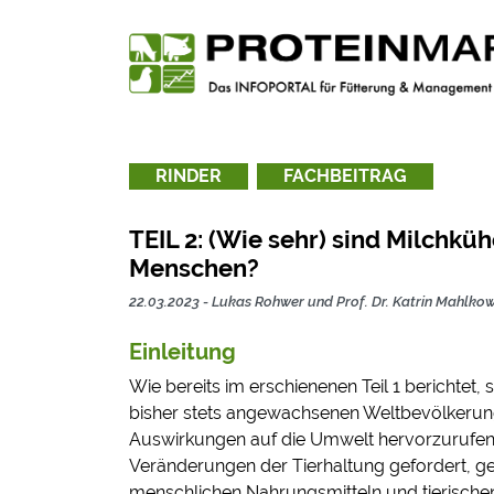
Zur Navigation springen
Zum Inhalt springen
TEIL 2: (Wie sehr) sind Milch
RINDER
FACHBEITRAG
TEIL 2: (Wie sehr) sind Milchk
Menschen?
22.03.2023
-
Lukas Rohwer und Prof. Dr. Katrin Mahlko
Einleitung
Wie bereits im erschienenen Teil 1 berichtet, s
bisher stets angewachsenen Weltbevölkerung
Auswirkungen auf die Umwelt hervorzurufen
Veränderungen der Tierhaltung gefordert, g
menschlichen Nahrungsmitteln und tierischen F