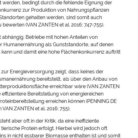
et werden, bedingt durch die fehlende Eignung der
onkurrenz zur Produktion von Nahrungspflanzen
n Standorten gehalten werden, sind somit auch
u bewerten (VAN ZANTEN et al. 2016: 747-755).
t abhängig. Betriebe mit hohen Anteilen von
er Humanernährung als Gunststandorte, auf denen
kann und damit eine hohe Flächenkonkurrenz auftritt
 zur Energieversorgung zeigt, dass keines der
umanernährung bereitstellt, als über den Anbau von
utterproduktionsfläche erreichbar wäre (VAN ZANTEN
e effizientere Bereitstellung von energiereichen
Proteinbereitstellung erreichen können (PENNING DE
 in VAN ZANTEN et al. 2016: 755).
ht aber oft in der Kritik, da eine ineffiziente
ierische Protein erfolgt. Hierbei wird jedoch oft
eins in nicht essbarer Biomasse enthalten ist und somit