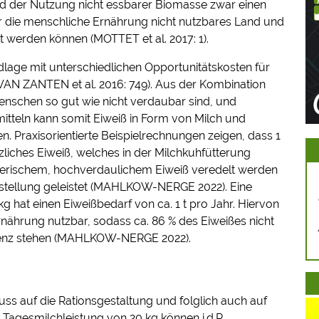
d der Nutzung nicht essbarer Biomasse zwar einen
r die menschliche Ernährung nicht nutzbares Land und
 werden können (MOTTET et al. 2017: 1).
ndlage mit unterschiedlichen Opportunitätskosten für
VAN ZANTEN et al. 2016: 749). Aus der Kombination
 Menschen so gut wie nicht verdaubar sind, und
itteln kann somit Eiweiß in Form von Milch und
en. Praxisorientierte Beispielrechnungen zeigen, dass 1
iches Eiweiß, welches in der Milchkuhfütterung
 tierischem, hochverdaulichem Eiweiß veredelt werden
eitstellung geleistet (MAHLKOW-NERGE 2022). Eine
kg hat einen Eiweißbedarf von ca. 1 t pro Jahr. Hiervon
ernährung nutzbar, sodass ca. 86 % des Eiweißes nicht
renz stehen (MAHLKOW-NERGE 2022).
uss auf die Rationsgestaltung und folglich auch auf
 Tagesmilchleistung von 20 kg können i.d.R.