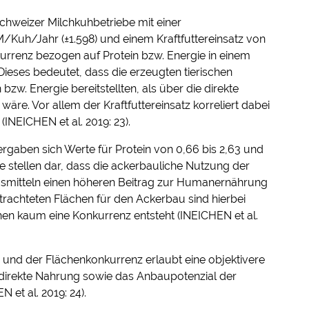
 Schweizer Milchkuhbetriebe mit einer
M/Kuh/Jahr (±1.598) und einem Kraftfuttereinsatz von
urrenz bezogen auf Protein bzw. Energie in einem
 Dieses bedeutet, dass die erzeugten tierischen
zw. Energie bereitstellten, als über die direkte
äre. Vor allem der Kraftfuttereinsatz korreliert dabei
INEICHEN et al. 2019: 23).
rgaben sich Werte für Protein von 0,66 bis 2,63 und
se stellen dar, dass die ackerbauliche Nutzung der
gsmitteln einen höheren Beitrag zur Humanernährung
etrachteten Flächen für den Ackerbau sind hierbei
hen kaum eine Konkurrenz entsteht (INEICHEN et al.
und der Flächenkonkurrenz erlaubt eine objektivere
 direkte Nahrung sowie das Anbaupotenzial der
et al. 2019: 24).