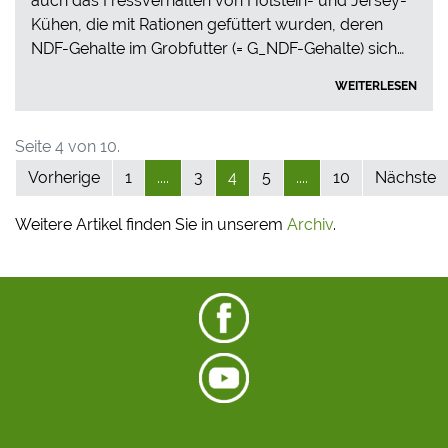
auch das Fressverhalten von Holstein- und Jersey-
Kühen, die mit Rationen gefüttert wurden, deren
NDF-Gehalte im Grobfutter (= G_NDF-Gehalte) sich…
WEITERLESEN
Seite 4 von 10.
Vorherige
1
....
3
4
5
....
10
Nächste
Weitere Artikel finden Sie in unserem
Archiv
.