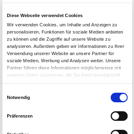
Wie beeinflussen kühlere
Diese Webseite verwendet Cookies
Stalltemperaturen die Leistungen?
Wir verwenden Cookies, um Inhalte und Anzeigen zu
personalisieren, Funktionen für soziale Medien anbieten
In der Praxis liegen die Stalltemperaturen häufig
zu können und die Zugriffe auf unsere Website zu
über den Empfehlungen der
analysieren. Außerdem geben wir Informationen zu Ihrer
Landwirtschaftskammer Niedersachsen. In einem
Verwendung unserer Website an unsere Partner für
Versuch im Transparenten Stall der LWK wurde
soziale Medien, Werbung und Analysen weiter. Unsere
geprüft, wie sich unterschiedliche Stalltemperaturen
Partner führen diese Informationen möglicherweise mit
auf die Leistungen der Mastschweine auswirken.
weiteren Daten zusammen, die Sie ihnen bereitgestellt
WEITERLESEN
haben oder die sie im Rahmen Ihrer Nutzung der Dienste
gesammelt haben.
Einwilligungsauswahl
Notwendig
Präferenzen