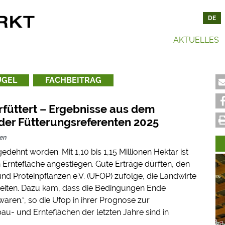
DE
AKTUELLES
erfüttert – Ergebnisse aus dem deutschlan
ÜGEL
FACHBEITRAG
rfüttert – Ergebnisse aus dem
der Fütterungsreferenten 2025
den
dehnt worden. Mit 1,10 bis 1,15 Millionen Hektar ist
n Erntefläche angestiegen. Gute Erträge dürften, den
d Proteinpflanzen e.V. (UFOP) zufolge, die Landwirte
iten. Dazu kam, dass die Bedingungen Ende
ren.“, so die Ufop in ihrer Prognose zur
u- und Ernteflächen der letzten Jahre sind in