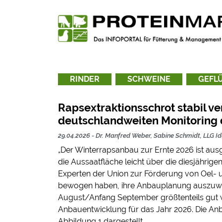
Zur Navigation springen
Zum Inhalt springen
Rapsextraktionsschrot stabil v
RINDER
SCHWEINE
GEFL
Rapsextraktionsschrot stabil ve
deutschlandweiten Monitoring 
29.04.2026
-
Dr. Manfred Weber, Sabine Schmidt, LLG I
„Der Winterrapsanbau zur Ernte 2026 ist ausge
die Aussaatfläche leicht über die diesjährige
Experten der Union zur Förderung von Oel- un
bewogen haben, ihre Anbauplanung auszuwe
August/Anfang September größtenteils gut wa
Anbauentwicklung für das Jahr 2026. Die Anba
Abbildung 1 dargestellt.