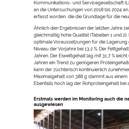
Kommunikations- und Servicegesellschaft (LK
an die Untersuchungen von 2018 bis 2024 an.
erfasst worden, die die Grundlage für die n
Ähnlich den Ergebnissen der letzten Jahre z
gleichmäßig hohe Qualität (Tabellen 1 und 2)
optimale Voraussetzungen für die Lagerung
Niveau der Vorjahre bei 13,2 %. Der Fettgehalt
Jahren. Der Eiweißgehalt lag mit 31,7 % leicht
Jahren ein Trend zu geringeren Proteingehalt
kann der züchterisch kontinuierlich zunehm
Maximalgehalt von 388 g stammt aus einem R
Ebenfalls hoch lag der Rohproteingehalt bei 
Erstmals werden im Monitoring auch die n
ausgewiesen