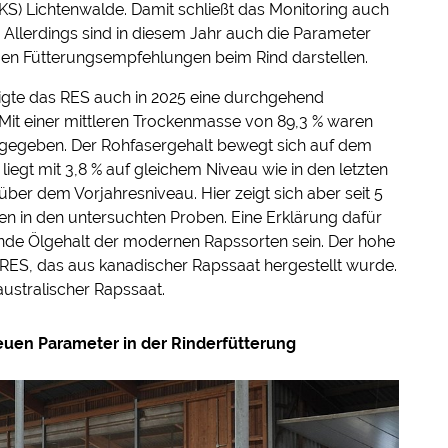
S) Lichtenwalde. Damit schließt das Monitoring auch
 Allerdings sind in diesem Jahr auch die Parameter
euen Fütterungsempfehlungen beim Rind darstellen.
eigte das RES auch in 2025 eine durchgehend
. Mit einer mittleren Trockenmasse von 89,3 % waren
 gegeben. Der Rohfasergehalt bewegt sich auf dem
 liegt mit 3,8 % auf gleichem Niveau wie in den letzten
 über dem Vorjahresniveau. Hier zeigt sich aber seit 5
en in den untersuchten Proben. Eine Erklärung dafür
ende Ölgehalt der modernen Rapssorten sein. Der hohe
ES, das aus kanadischer Rapssaat hergestellt wurde.
australischer Rapssaat.
euen Parameter in der Rinderfütterung